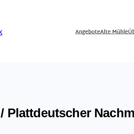
Angebote
Alte Mühle
Ü
K
 / Plattdeutscher Nachm